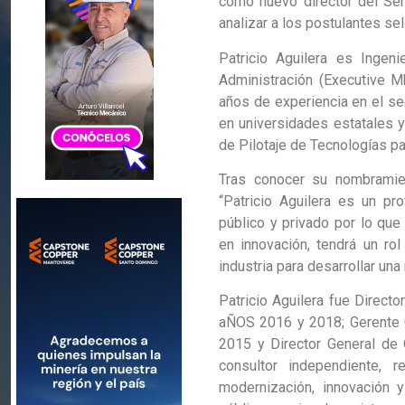
como nuevo director del Ser
analizar a los postulantes se
Patricio Aguilera es Ingeni
Administración (Executive 
años de experiencia en el se
en universidades estatales y
de Pilotaje de Tecnologías pa
Tras conocer su nombramien
“Patricio Aguilera es un pr
público y privado por lo qu
en innovación, tendrá un ro
industria para desarrollar un
Patricio Aguilera fue Directo
aÑOS 2016 y 2018; Gerente C
2015 y Director General d
consultor independiente, r
modernización, innovación