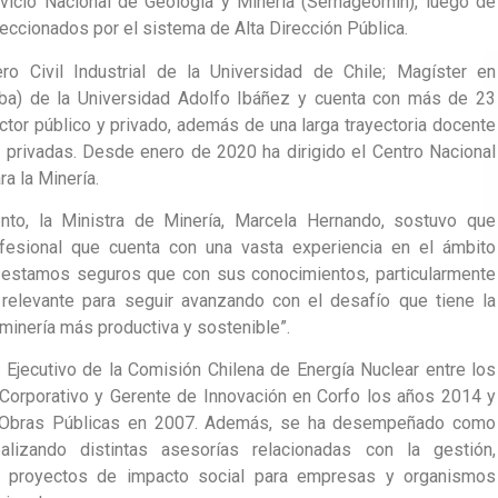
vicio Nacional de Geología y Minería (Sernageomin), luego de
leccionados por el sistema de Alta Dirección Pública.
ero Civil Industrial de la Universidad de Chile; Magíster en
Mba) de la Universidad Adolfo Ibáñez y cuenta con más de 23
ctor público y privado, además de una larga trayectoria docente
 privadas. Desde enero de 2020 ha dirigido el Centro Nacional
ra la Minería.
to, la Ministra de Minería, Marcela Hernando, sostuvo que
ofesional que cuenta con una vasta experiencia en el ámbito
e estamos seguros que con sus conocimientos, particularmente
l relevante para seguir avanzando con el desafío que tiene la
a minería más productiva y sostenible”.
r Ejecutivo de la Comisión Chilena de Energía Nuclear entre los
orporativo y Gerente de Innovación en Corfo los años 2014 y
e Obras Públicas en 2007. Además, se ha desempeñado como
ealizando distintas asesorías relacionadas con la gestión,
 y proyectos de impacto social para empresas y organismos