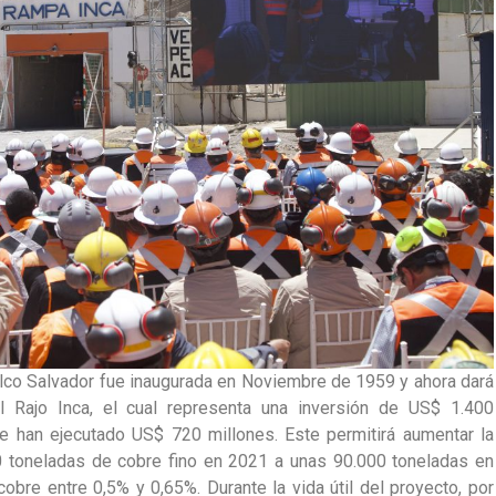
lco Salvador fue inaugurada en Noviembre de 1959 y ahora dará
al Rajo Inca, el cual representa una inversión de US$ 1.400
se han ejecutado US$ 720 millones. Este permitirá aumentar la
 toneladas de cobre fino en 2021 a unas 90.000 toneladas en
obre entre 0,5% y 0,65%. Durante la vida útil del proyecto, por