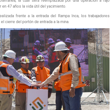
terránea, la cual será reemplazada por una operación a rajo
 en 47 años la vida útil del yacimiento.
alizada frente a la entrada del Rampa Inca, los trabajadores
 el cierre del portón de entrada a la mina.