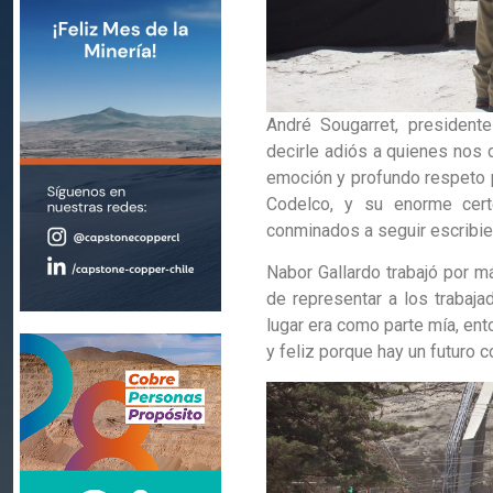
André Sougarret, president
decirle adiós a quienes nos d
emoción y profundo respeto p
Codelco, y su enorme cer
conminados a seguir escribie
Nabor Gallardo trabajó por m
de representar a los trabaj
lugar era como parte mía, ent
y feliz porque hay un futuro c