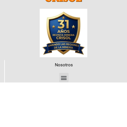
Nosotros
Medios de Contacto
Teléfonos
+56 999205663
+56 998840089