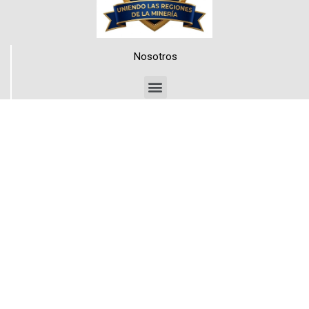
Nosotros
Medios de Contacto
Teléfonos
+56 999205663
+56 998840089
Mail
revistacrisol@gmail.com
Síguenos en redes sociales