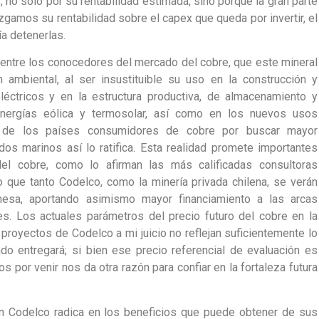
 no solo por su rentabilidad estimada, sino porque la gran parte
uzgamos su rentabilidad sobre el capex que queda por invertir, el
ía detenerlas.
 entre los conocedores del mercado del cobre, que este mineral
n ambiental, al ser insustituible su uso en la construcción y
eléctricos y en la estructura productiva, de almacenamiento y
energías eólica y termosolar, así como en los nuevos usos
ón de los países consumidores de cobre por buscar mayor
os marinos así lo ratifica. Esta realidad promete importantes
el cobre, como lo afirman las más calificadas consultoras
o que tanto Codelco, como la minería privada chilena, se verán
mesa, aportando asimismo mayor financiamiento a las arcas
es. Los actuales parámetros del precio futuro del cobre en la
proyectos de Codelco a mi juicio no reflejan suficientemente lo
o entregará; si bien ese precio referencial de evaluación es
os por venir nos da otra razón para confiar en la fortaleza futura
n Codelco radica en los beneficios que puede obtener de sus