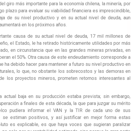
el giro más importante para la economía chilena, la minería, por
go plazo para evaluar su viabilidad financiera es imprescindible,
aja de su nivel productivo y en su actual nivel de deuda, aun
aumentará en los próximos años.
tante causa de su actual nivel de deuda, 17 mil millones de
ño, el Estado, le ha retirado históricamente utilidades por más
ado, en circunstancia que en las grandes mineras privadas, en
uperan el 50%. Otra causa de este endeudamiento corresponde a
e ha debido hacer para mantener a futuro su nivel productivo en
turales, lo que, no obstante los sobrecostos y las demoras en
de los proyectos mineros, prometen retornos interesantes al
a actual baja en su producción estaba prevista; sin embargo,
peración a finales de esta década, la que para juzgar su mérito
elco pudiera informar el VAN y la TIR de cada uno de sus
e se estiman positivos, y así justificar en mejor forma estas
luto es explicable, es que haya voces que sugieran paralizar