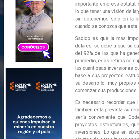
importante empresa estatal, d
lo que tener una visión de lar
sin detenernos solo en la b
cuando se conozca que esta 
Sabido es que la más impor
dólares, se debe a que su due
del 92% de las que ha gener
promedio, esos retiros no s
las cuantiosas inversiones qu
base a sus proyectos estruc
su desarrollo, muy propios 
comenzar sus producciones.
Es necesario recordar que l
también está prevista su recu
sería conveniente que Cod
proyectos estructurales, qu
inversiones. Lo que en abso