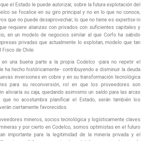
que el Estado le puede autorizar, sobre la futura explotación del
elco se focalice en su giro principal y no en lo que no conoce,
vos que no puede desaprovechar; lo que no tiene es
expertise
ni
 que requiere alianzas con privados con suficientes capitales y
itio, en un modelo de negocios similar al que Corfo ha sabido
mpresas privadas que actualmente lo explotan, modelo que tan
l Fisco de Chile.
 en una buena parte a la propia Codelco -para no repetir el
e ha hecho históricamente- contribuyendo a disminuir la deuda
uevas inversiones en cobre y en su transformación tecnológica
ores para su reconversión, rol en que los proveedores son
n aliviaría su caja, quedando asimismo un saldo para las arcas
o que no acostumbra planificar el Estado, serán también los
 verán ciertamente favorecidos.
roveedores mineros, socios tecnológica y logísticamente claves
mineras y por cierto en Codelco, somos optimistas en el futuro
n importante para la legitimidad de la minería privada y el