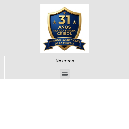
Nosotros
Medios de Contacto
Teléfonos
+56 999205663
+56 998840089