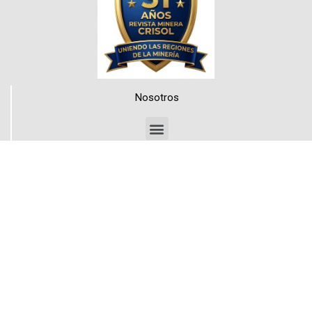
Nosotros
Medios de Contacto
Teléfonos
+56 999205663
+56 998840089
Mail