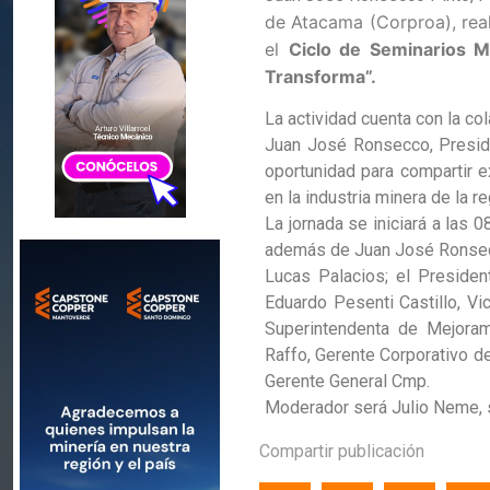
de Atacama (Corproa), real
el
Ciclo de Seminarios M
Transforma”.
La actividad cuenta con la co
Juan José Ronsecco, Preside
oportunidad para compartir ex
en la industria minera de la re
La jornada se iniciará a las 
además de Juan José Ronsecco
Lucas Palacios; el Presiden
Eduardo Pesenti Castillo, V
Superintendenta de Mejoram
Raffo, Gerente Corporativo d
Gerente General Cmp.
Moderador será Julio Neme, 
Compartir publicación