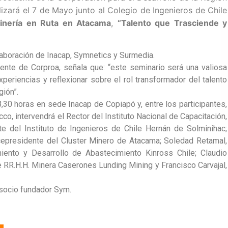
izará el 7 de Mayo junto al Colegio de Ingenieros de Chile
inería en Ruta en Atacama
,
“Talento que Trasciende y
laboración de Inacap, Symnetics y Surmedia.
nte de Corproa, señala que: “este seminario será una valiosa
periencias y reflexionar sobre el rol transformador del talento
gión”.
08,30 horas en sede Inacap de Copiapó y, entre los participantes,
, intervendrá el Rector del Instituto Nacional de Capacitación,
te del Instituto de Ingenieros de Chile Hernán de Solminihac;
icepresidente del Cluster Minero de Atacama; Soledad Retamal,
iento y Desarrollo de Abastecimiento Kinross Chile; Claudio
e RR.H.H. Minera Caserones Lunding Mining y Francisco Carvajal,
socio fundador Sym.