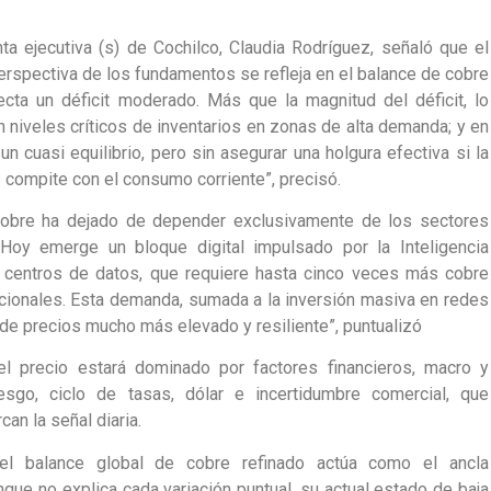
nta ejecutiva (s) de Cochilco, Claudia Rodríguez, señaló que el
erspectiva de los fundamentos se refleja en el balance de cobre
cta un déficit moderado. Más que la magnitud del déficit, lo
 niveles críticos de inventarios en zonas de alta demanda; y en
un cuasi equilibrio, pero sin asegurar una holgura efectiva si la
 compite con el consumo corriente”, precisó.
cobre ha dejado de depender exclusivamente de los sectores
“Hoy emerge un bloque digital impulsado por la Inteligencia
 de centros de datos, que requiere hasta cinco veces más cobre
cionales. Esta demanda, sumada a la inversión masiva en redes
 de precios mucho más elevado y resiliente”, puntualizó
el precio estará dominado por factores financieros, macro y
iesgo, ciclo de tasas, dólar e incertidumbre comercial, que
an la señal diaria.
el balance global de cobre refinado actúa como el ancla
que no explica cada variación puntual, su actual estado de baja