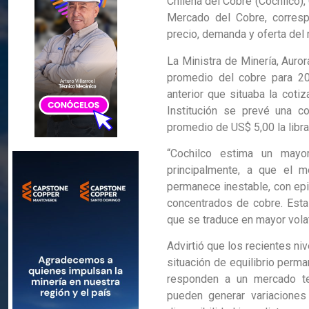
Chilena del Cobre (Cochilco),
Mercado del Cobre, corresp
precio, demanda y oferta del
La Ministra de Minería, Auro
promedio del cobre para 20
anterior que situaba la coti
Institución se prevé una c
promedio de US$ 5,00 la libra
“Cochilco estima un mayo
principalmente, a que el 
permanece inestable, con epi
concentrados de cobre. Esta
que se traduce en mayor volati
Advirtió que los recientes n
situación de equilibrio perma
responden a un mercado ten
pueden generar variaciones