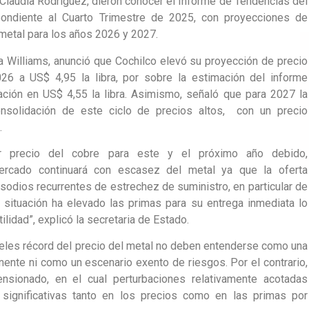
 Claudia Rodríguez, dieron conocer el Informe de Tendencias del
ondiente al Cuarto Trimestre de 2025, con proyecciones de
 metal para los años 2026 y 2027.
ra Williams, anunció que Cochilco elevó su proyección de precio
26 a US$ 4,95 la libra, por sobre la estimación del informe
zación en US$ 4,55 la libra. Asimismo, señaló que para 2027 la
onsolidación de este ciclo de precios altos, con un precio
.
r precio del cobre para este y el próximo año debido,
mercado continuará con escasez del metal ya que la oferta
sodios recurrentes de estrechez de suministro, en particular de
 situación ha elevado las primas para su entrega inmediata lo
lidad”, explicó la secretaria de Estado.
iveles récord del precio del metal no deben entenderse como una
nente ni como un escenario exento de riesgos. Por el contrario,
sionado, en el cual perturbaciones relativamente acotadas
 significativas tanto en los precios como en las primas por