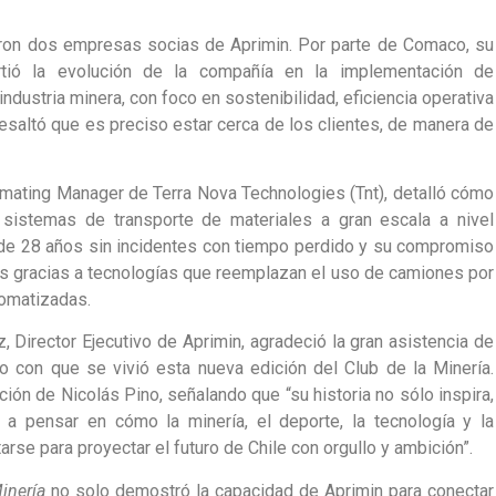
ron dos empresas socias de Aprimin. Por parte de Comaco, su
ió la evolución de la compañía en la implementación de
industria minera, con foco en sostenibilidad, eficiencia operativa
resaltó que es preciso estar cerca de los clientes, de manera de
stimating Manager de Terra Nova Technologies (Tnt), detalló cómo
 sistemas de transporte de materiales a gran escala a nivel
de 28 años sin incidentes con tiempo perdido y su compromiso
s gracias a tecnologías que reemplazan el uso de camiones por
tomatizadas.
 Director Ejecutivo de Aprimin, agradeció la gran asistencia de
o con que se vivió esta nueva edición del Club de la Minería.
ón de Nicolás Pino, señalando que “su historia no sólo inspira,
 a pensar en cómo la minería, el deporte, la tecnología y la
rse para proyectar el futuro de Chile con orgullo y ambición”.
inería
no solo demostró la capacidad de Aprimin para conectar