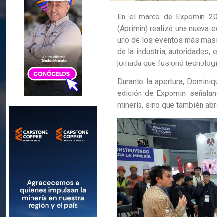
En el marco de Expomin 202
(Aprimin) realizó una nueva 
uno de los eventos más masivo
de la industria, autoridades,
jornada que fusionó tecnologí
Durante la apertura, Dominiq
edición de Expomin, señalan
minería, sino que también abr