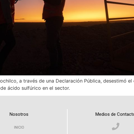
chilco, a través de una Declaración Pública, desestimó el
de ácido sulfúrico en el sector.
Nosotros
Medios de Contact
INICIO